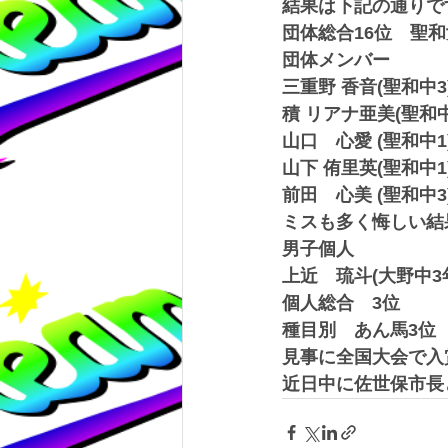
結果は下記の通りで
団体総合16位　聖
団体メンバー
三重野 香音(聖和中3
積 リアナ亜美(聖和中
山口　心愛 (聖和中1
山下 侑里英(聖和中1
前田　心美 (聖和中3
ミスも多く悔しい結
男子個人
上近　琉斗(大野中3
個人総合　3位
種目別　あん馬3位　
見事に全国大会で入
近日中に佐世保市長