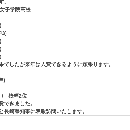
す。
和女子学院高校
)
3)
)
)
)
果でしたが来年は入賞できるように頑張ります。
年)
/　鉄棒2位
賞できました。
と長崎県知事に表敬訪問いたします。