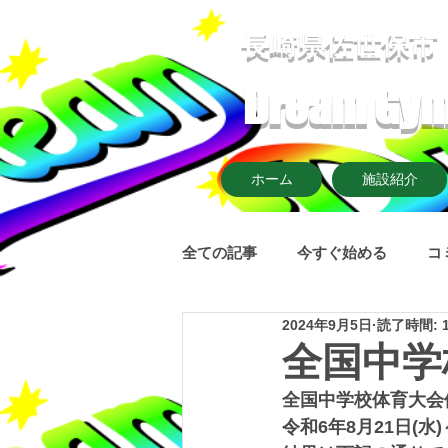
​長崎県佐世保市
Dream G
ホーム
施設紹介
全ての記事
今すぐ始める
コ
2024年9月5日
読了時間: 
全国中学
全国中学校体育大会
令和6年8月21日(