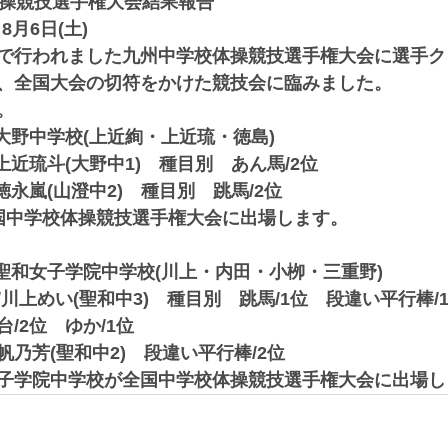
体操競技選手権大会結果報告
8月6日(土)
で行われました九州中学校体操競技選手権大会に選手ク
、全国大会の切符をかけた競技会に臨みました。
。
大野中学校(上近絢・上近琉・徳島)
上近琉斗(大野中1)　種目別　あん馬/2位
徳永嵐(山澄中2)　種目別　跳馬/2位
国中学校体操競技選手権大会に出場します。
/聖和女子学院中学校(川上・内田・小栁・三重野)
川上めい(聖和中3)　種目別　跳馬/1位　段違い平行棒/
/2位　ゆか/1位　
乃芳(聖和中2)　段違い平行棒/2位
子学院中学校が全国中学校体操競技選手権大会に出場し