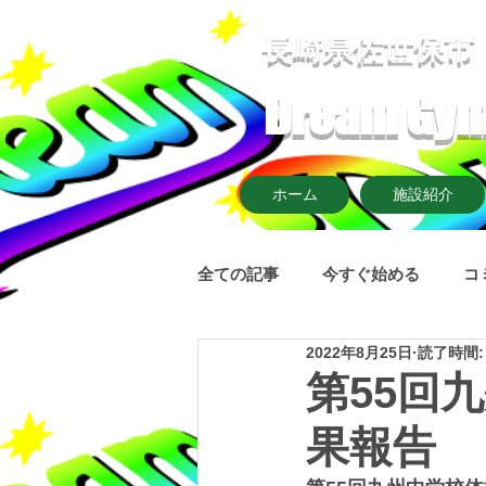
​長崎県佐世保市
Dream G
ホーム
施設紹介
全ての記事
今すぐ始める
コ
2022年8月25日
読了時間:
第55回
果報告