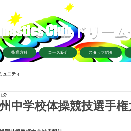
ymnastics Club ド
指導方針
コース紹介
スタッフ紹介
ミュニティ
 1分
九州中学校体操競技選手権