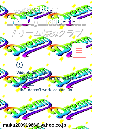
​長崎県佐世保市
Dream Gymnastics Club
ドリーム体操クラブ​
Widget Didn’t Load
Check your internet and refresh
this page.
If that doesn’t work, contact us.
muku20091966@yahoo.co.jp