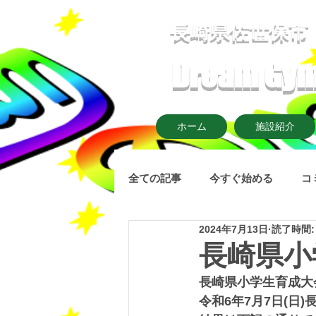
​長崎県佐世保市
Dream G
ホーム
施設紹介
全ての記事
今すぐ始める
コ
2024年7月13日
読了時間:
長崎県小
長崎県小学生育成大
令和6年7月7日(日