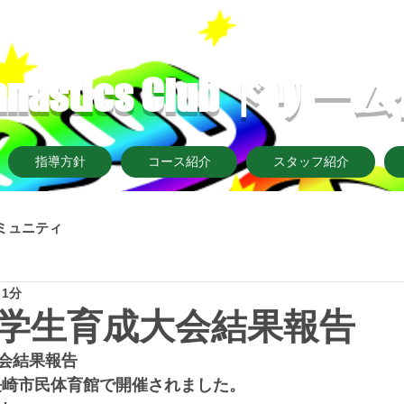
ymnastics Club ド
指導方針
コース紹介
スタッフ紹介
ミュニティ
 1分
学生育成大会結果報告
会結果報告
)長崎市民体育館で開催されました。