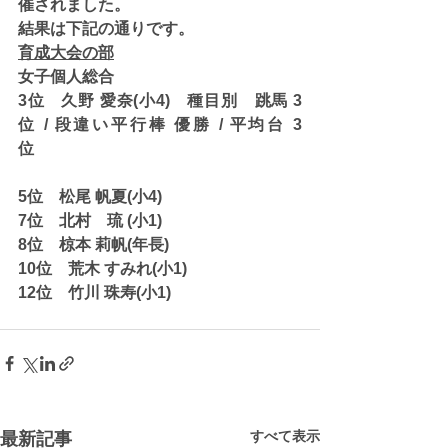
催されました。
結果は下記の通りです。
育成大会の部
女子個人総合　
3位　久野 愛奈(小4)　種目別　跳馬 3
位 / 段違い平行棒 優勝 / 平均台 3
位　　　　　　　　　　　　　　　　
5位　松尾 帆夏(小4)　
7位　北村　琉 (小1)　
8位　椋本 莉帆(年長)　
10位　荒木 すみれ(小1)　
12位　竹川 珠寿(小1)　
すべて表示
最新記事