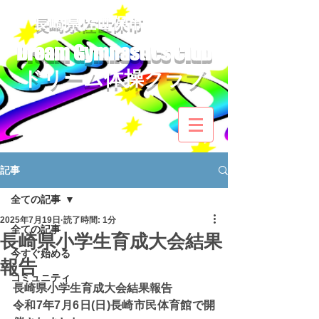
​長崎県佐世保市
Dream Gymnastics Club
ドリーム体操クラブ​
記事
全ての記事
2025年7月19日
読了時間: 1分
全ての記事
長崎県小学生育成大会結果
今すぐ始める
報告
コミュニティ
長崎県小学生育成大会結果報告
令和7年7月6日(日)長崎市民体育館で開