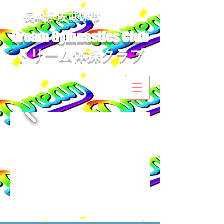
​長崎県佐世保市
Dream Gymnastics Club
ドリーム体操クラブ​