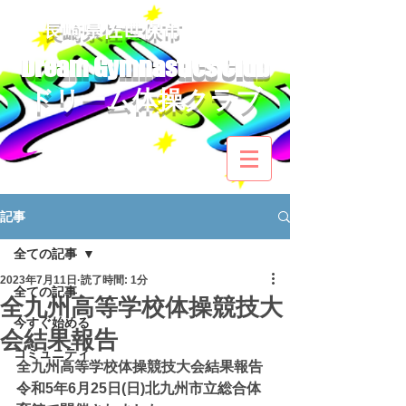
​長崎県佐世保市
Dream Gymnastics Club
ドリーム体操クラブ​
記事
全ての記事
2023年7月11日
読了時間: 1分
全ての記事
全九州高等学校体操競技大
今すぐ始める
会結果報告
コミュニティ
全九州高等学校体操競技大会結果報告
令和5年6月25日(日)北九州市立総合体